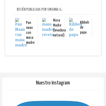
RECIÉN PUBLICADA POR VIRGINIA G.:
Masa
Kibbeh
Pan
Madre
de
naan
(levadura
papa
con
natural)
masa
madre
Nuestro Instagram