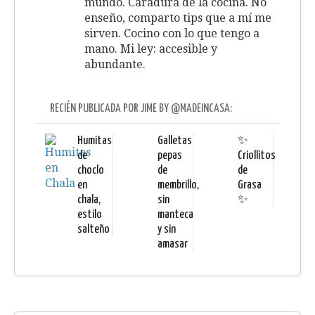
mundo. Caradura de la cocina. No
enseño, comparto tips que a mí me
sirven. Cocino con lo que tengo a
mano. Mi ley: accesible y
abundante.
RECIÉN PUBLICADA POR JIME BY @MADEINCASA:
Humitas
Galletas
✨
de
pepas
Criollitos
choclo
de
de
en
membrillo,
Grasa
chala,
sin
✨
estilo
manteca
salteño
y sin
amasar