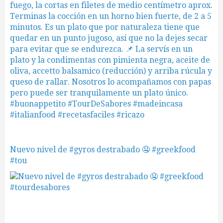
Nuevo nivel de #gyros destrabado 🤤 #greekfood
#tou