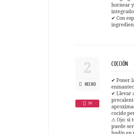
hornear y
integrado
✔ Con esp
ingredien
2
COCCIÓN
✔ Poner l
HECHO
enmanteca
✔ Llevar 
precalent
30
aproximad
cocido pe
⚠ Ojo: si 
puede ser
budín en 