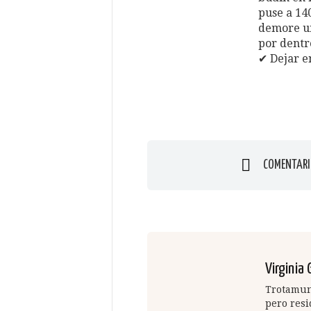
puse a 14
demore un
por dentr
✔ Dejar e
COMENTARI
Virginia 
Trotamund
pero resi