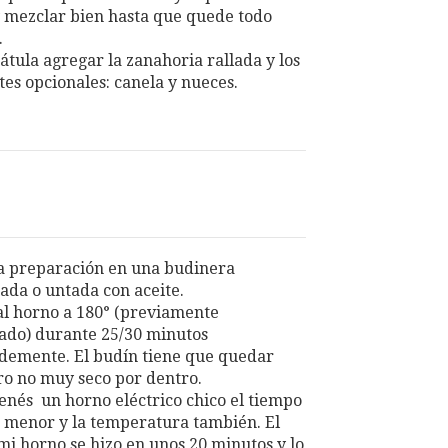
 mezclar bien hasta que quede todo
.
átula agregar la zanahoria rallada y los
tes opcionales: canela y nueces.
a preparación en una budinera
da o untada con aceite.
al horno a 180° (previamente
ado) durante 25/30 minutos
emente. El budín tiene que quedar
ro no muy seco por dentro.
tenés un horno eléctrico chico el tiempo
 menor y la temperatura también. El
mi horno se hizo en unos 20 minutos y lo