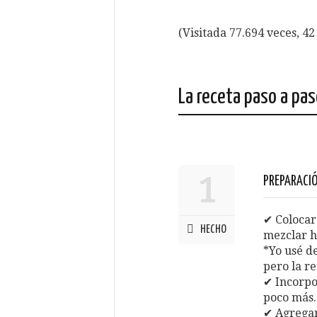
(Visitada 77.694 veces, 42 
La receta paso a pa
1
PREPARACIÓ
✔ Colocar 
HECHO
mezclar h
*Yo usé d
pero la r
✔ Incorpo
poco más.
✔ Agregar