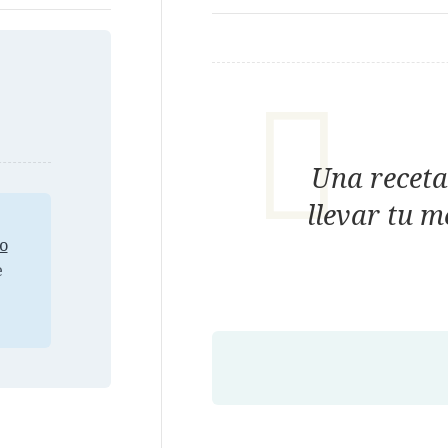
Una receta
llevar tu m
o
e